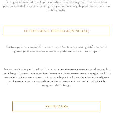
Vi ringraziamo di indicarci la presenza del vostro cane o gatto al momento della
prenotazione della vostra camera e gli prepareremo un angolo pasti, ed una sorpresa
di benvenuto.
PET EXPERIENCE BROCHURE (IN INGLESE)
Costo supplementare di 20 Euro a notte : Queste spese sono giustificate per le
rigorose pulizie della camera dopo la partenza del vostro cane o gatto.
Raccomandazioni per i padroni : Il vostro cane deve essere mantenuto al guinzaglio
nell'albergo. Il vostro cane non deve rimanere solo in camera senza sorveglianza. Il tuo
animale non è ammesso dentro o intorno alla piscina. Il proprietario del cane/gatto
potrà essere tenuto responsabile dei danni irreparabili causati ai mobili e alla
moquette dell’albergo.
PRENOTA ORA