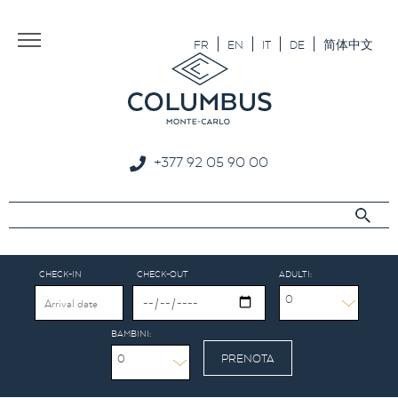
Aller au texte
Aller au menu
FR
EN
IT
DE
简体中文
+377 92 05 90 00
CHECK-IN
CHECK-OUT
ADULTI:
0
BAMBINI:
0