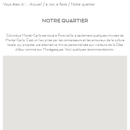
Vous êtes ici : :
Accueil
/
à voir, à faire
/
Notre quartier
NOTRE QUARTIER
Columbus Monte-Carlo est situé à Fontvieille, à seulement quelques minutes de
Monte-Carlo. C’est un lieu prisé par les connaisseurs et les amoureux de la culture
locale, qui propose une alternative chic et personnalisée aux visiteurs de la Côte
d’Azur comme aux Monégasques. Voici quelques recommandations :