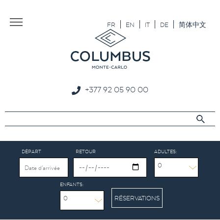
Aller au texte
Aller au menu
FR
EN
IT
DE
简体中文
+377 92 05 90 00
DÉPART
RETOUR
ADULTES:
0
ENFANTS:
0