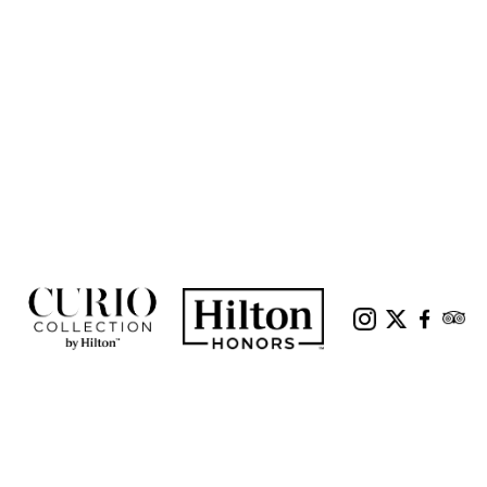
|
|
DATENSCHUTZ
SEITENNUTZUNGSVEREINBARUNG
COOKIERICHTLINIE
|
|
|
DO NOT SELL MY INFORMATION
ADCHOICES
APARTMENTS MIT HOTELSERVICE
|
|
NACHHALTIGKEIT
KONTAKT