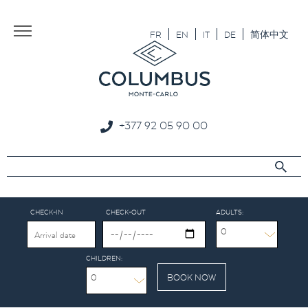
Aller au texte
Aller au menu
FR
EN
IT
DE
简体中文
+377 92 05 90 00
CHECK-IN
CHECK-OUT
ADULTS:
0
CHILDREN:
0