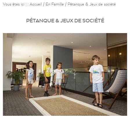
Vous êtes ici : :
Accueil
/
En Famille
/
Pétanque & Jeux de société
PÉTANQUE & JEUX DE SOCIÉTÉ