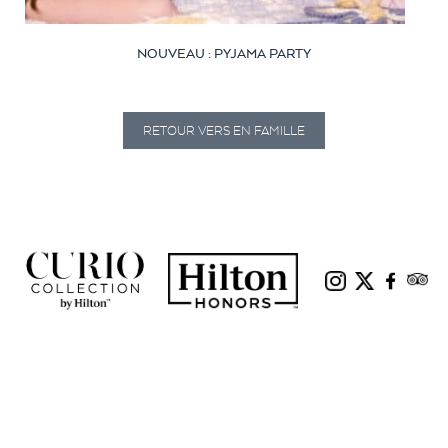
NOUVEAU : PYJAMA PARTY
RETOUR VERS EN FAMILLE
|
|
POLITIQUE DE CONFIDENTIALITÉ
POLITIQUE DE COOKIES
CONTRAT D’UTILISATION DU SITE
|
|
|
|
DO NOT SELL MY INFORMATION
ADCHOICES
ROOM DIRECTORY
DÉVELOPPEMENT DURABLE
|
|
CARRIÈRES
PLAN DU SITE