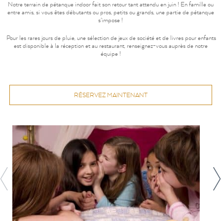
Notre terrain de pétanque indoor fait son retour tant attendu en juin ! En famille ou
entre amis, si vous êtes débutants ou pros, petits ou grands, une partie de pétanque
s'impose !
Pour les rares jours de pluie, une sélection de jeux de société et de livres pour enfants
est disponible à la réception et au restaurant, renseignez-vous auprès de notre
équipe !
RÉSERVEZ MAINTENANT